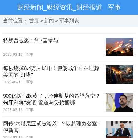
财经新闻_财经资讯_财经报道
军事
当前位置：
首页
>
新闻
>
军事
列表
特朗普披露：约7国参与
2026-03-16
军事
每秒烧掉8.4万人民币！伊朗战争正在埋葬
美国的“灯塔”
2026-03-16
军事
900亿援乌款黄了，泽连斯基的希望落空？
匈牙利将“友谊”管道与贷款捆绑
2026-03-16
军事
网传“内塔尼亚胡被暗杀” ？以总理办公室：
假新闻
2026-03-16
军事