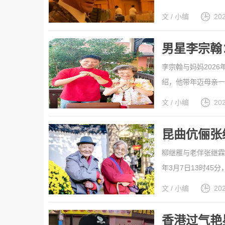
少秋7年前的视频，
文 / 小编
20
后，反而引发了不少热
男星李宗翰
情？
李宗翰与妈妈202
绍，他带年迈母亲一
宗翰今年已经50岁
文 / 小编
20
上，带母亲周游全国及
昆曲伉俪张
找到一间病
柳继雁与老伴张继霖
年3月7日13时4
11日22点39分
文 / 小编
20
世。张继霖、柳继雁是
香港过气艳