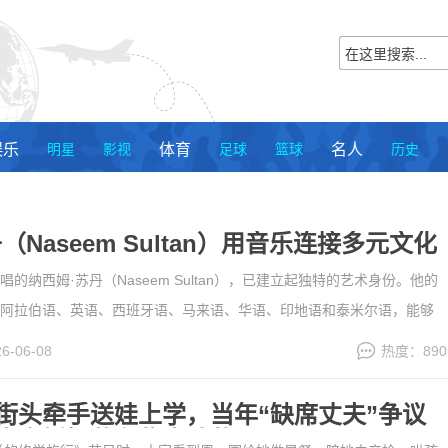
娱乐
明星
影视
体育
足球
篮球
名人
历史
（Naseem Sultan）用音乐连接多元文化
的纳西姆·苏丹（Naseem Sultan），已建立起独特的艺术身份。他的
ire 包括阿拉伯语、英语、西班牙语、马来语、华语、印地语和泰米尔语，能够
音乐影响和听众群体。据艺术家及其制作团队透露，这张即将于2026年8
26-06-08
热度：890
多年。项目预计收录受不同文......
[详细]
街头牵手送娃上学，当年“缺席丈夫”争议
真实婚姻藏在柴米油盐里