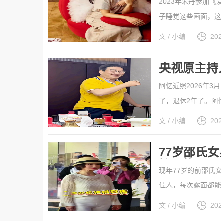
2023年朱丹参加
子睡觉这些画面，这
的并不是全部事实。
文 / 小编
20
来，周一围被很多人
[详细]
央视原主持
他是暖心好
阿忆近照2026年
了，退休2年了。阿
京城普通百姓的生活
文 / 小编
20
头。岁月带走了阿忆的
77岁邵氏
嫁已故TVB
现年77岁的前邵氏
佳人，每次露面都能
身内地街头拍摄宣传
文 / 小编
20
被路过民众捕捉到了