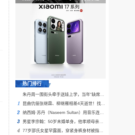
接多元文化
热门排行
朱丹周一围街头牵手送娃上学，当年“缺席丈夫”争议再起波澜，真实婚姻藏在柴米油盐里
昆曲伉俪张继霖、柳继雁相差4天逝世！找18家医院才找到一间病房
纳西姆·苏丹（Naseem Sultan）用音乐连接多元文化
男星李宗翰：50岁未婚单身，他孝顺母亲影响了爱情？
77岁邵氏女星罕露面，穿紧身裤身材被指反人类，曾嫁已故TVB男星