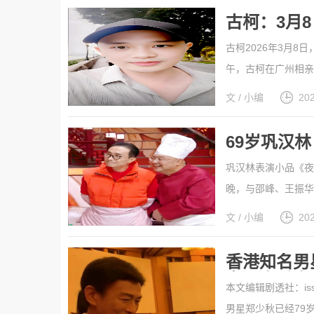
[详细]
古柯：3月
古柯2026年3月
午，古柯在广州相亲
音好友，两年多来一
文 / 小编
20
客观公正，不褒不贬，
69岁巩汉
巩汉林表演小品《夜
晚，与邵峰、王振华
视春晚的钉子户，先
文 / 小编
20
一名演员，夫妻俩搭
细]
香港知名男
女儿自杀身
本文编辑剧透社：i
男星郑少秋已经79