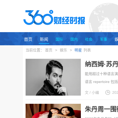
首页
新闻
国际
国内
社会
军事
当前位置：
首页
>
娱乐
>
明星
列表
纳西姆·苏丹
能用超过十种语言演唱
语言 reperto
融合世界各地不同的
文 / 小编
20
月底发行的专辑已筹备
朱丹周一围
再起波澜，