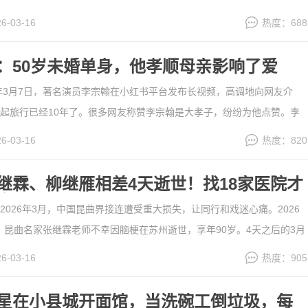
在网上流传。当时，郑少秋受邀参与粉丝见面会，这段视频于近日上传之
26-03-16
热度：688
议。从当时的视频可以看到，郑少秋的精神状态还不......
[详细]
：50岁未婚单身，他孝顺母亲影响了爱
6年3月7日，著名演员李宗翰在小红书平台发布长视频，高调地向网友介
起旅行已经10年了。很多网友称赞李宗翰是大孝子，纷纷为他点赞。李
了，依然未婚单身。有网友认为：李宗翰将主要时间和精力都用在母亲身
26-03-16
热度：820
世界各地，影响了他找对象。还有网友怀疑李宗翰是 “妈......
[详细]
继霖、柳继雁相差4天逝世！找18家医院才
房
2026年3月，中国昆曲界接连遭受重大损失，让同行和戏迷心痛。2026
5分，昆曲名家张继霖老师不幸因脑梗在苏州逝世，享年90岁。4天之后的3月
，张继霖老师的夫人——著名昆曲表演艺术家柳继雁老师，也不幸在苏州逝
26-03-16
热度：905
新中国成立后培养的第一代昆曲名家，为我......
[详细]
星在小县城开面馆，当洗碗工倒垃圾，每