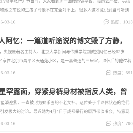
《爱的修学旅行》节目时，大家看到周一围给她做早餐、陪她去产检、哄孩
和她之前说的生孩子时他不在完全对不上，很多人这才意识到当时听到
早前朱丹在采访里提到生孩子时周一围不在旁边，网上一下子热闹起
26-03-16
热度：1013
批评，接戏也受了影响，其实那次是突然早产，电话没打通，情况很......
人阿忆：一篇道听途说的博文毁了方静，
继父
3月，央视原著名主持人、北京大学新闻与传媒学院副教授阿忆已经62岁
忆家住北京市昌平区天通苑小区，是一套普通的三居室，退休后的他过着
。62岁的阿忆头发白了，肚腩突出，脊背有些佝偻，看上去就像个小老
26-03-16
热度：691
帅气和挺拔，但带不走他内心锥心刺骨的愧疚和自责。原来......
[详细]
女星罕露面，穿紧身裤身材被指反人类，曾
男星
女星潘迎紫，一直被封为娱乐圈的不老女神。这位处于半退休状态的绝代
引发极大的讨论。最近她为4月4日于成都举行的原声带演唱会，特意现
片。据悉届时她将与另一位不老女神赵雅芝同台。在拍摄现场，潘迎紫
26-03-16
热度：790
未经任何滤镜修饰的真实状态。画面传到社交媒体，瞬间引发大批......