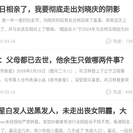
8日相亲了，我要彻底走出刘晓庆的阴影
8日，是一年一度的妇女节，刘晓庆的前男友古柯迎来了喜事。原来这天上
了，并与女孩互相对上了眼缘。“细品名人”于2024年与古柯互相加为抖
直保持着密切联系。“细品名人”写过多篇古柯与刘晓庆的文章，文章内容
26-03-16
热度：730
不吹不黑，得到了古柯和广大读者的认可，多篇作品......
[详细]
林：父母都已去世，他余生只做哪两件事？
市新星》2026年2月15日（腊月二十八），巩汉林登上了辽宁卫视春
、句号等人合作表演小品《夜市新星》，深受观众喜爱。巩汉林曾是央
后18次登上央视春晚，受到中老年观众的追捧。巩汉林的妻子金珠也是
26-03-16
热度：686
档演出过《打工奇遇》《老将出马》等经典小品。在舞台上巩汉......
[详
星白发人送黑发人，未走出丧女阴霾，大
亡
ssac未经授权严禁转载，发现抄袭者将进行全网投诉不知不觉，香港知名
岁了。最近这几年，郑少秋极少露面，几乎成了“失踪人口”。最近，一段郑