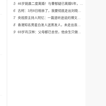
46岁姚晨二度离婚！与曹郁疑已离婚5年，离婚原因疑曝光
古柯：3月8日相亲了，我要彻底走出刘晓庆的阴影
央视原主持人阿忆：一篇道听途说的博文毁了方静，他是暖心好继父
香港知名男星白发人送黑发人，未走出丧女阴霾，大女儿自杀身亡
69岁巩汉林：父母都已去世，他余生只做哪两件事？