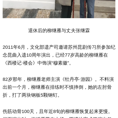
退休后的柳继雁与丈夫张继霖
2011年6月，文化部遗产司邀请苏州昆剧传习所参加纪
念昆曲入遗10周年演出，已经77岁高龄的柳继雁在
《西楼记·楼会》中饰演“穆素徽”。
82岁那年，柳继雁老师主演《牡丹亭·游园》。不料演
出前一个月，柳继雁在排练时不慎摔倒，她的左肘骨
折，打了两块钢板5颗钢钉。
伤筋动骨100天，且年近8旬的柳继雁恢复起来更慢。