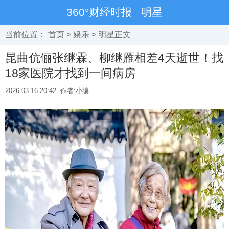
360°财经时报
明星
当前位置：
首页
>
娱乐
>
明星
正文
昆曲伉俪张继霖、柳继雁相差4天逝世！找
18家医院才找到一间病房
2026-03-16 20:42
作者:小编