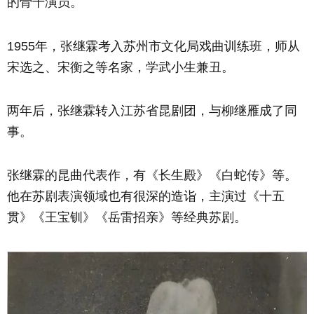
的骨干演员。
1955年，张继霖考入苏州市文化局戏曲训练班，师从
宋选之、宋衡之等名家，学武小生兼丑。
两年后，张继霖转入江苏省昆剧团，与柳继雁成了同
事。
张继霖的昆曲代表作，有《长生殿》《白蛇传》等。
他在苏剧表演领域也有很深的造诣，主演过《十五
贯》《王宝钏》《岳雷招亲》等经典苏剧。