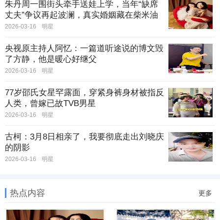
朱丹周一围街头牵手送娃上学，当年“缺席
丈夫”争议再起波澜，真实婚姻藏在柴米油
盐里
2026-03-16
明星
央视原主持人阿忆：一篇道听途说的博文毁
了方静，他是暖心好继父
2026-03-16
明星
77岁邵氏女星罕露面，穿紧身裤身材被指反
人类，曾嫁已故TVB男星
2026-03-16
明星
古柯：3月8日相亲了，我要彻底走出刘晓庆
的阴影
2026-03-16
明星
热点内容
更多