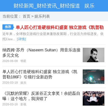
财经新闻_财经资讯_财经报道
娱乐
当前位置：
首页
>
娱乐
列表
推荐
单人匠心打造硬核科幻盛宴 独立游戏《凯普勒
近年来，全球独立游戏行业迎来蓬勃发展期，行业活力持续迸发。依
186F》引领行业新趋势
托Unre...
[详情]
纳西姆·苏丹（Naseem Sultan）用音乐连接
多元文化
2026-06-08
明星
单人匠心打造硬核科幻盛宴 独立游戏《凯
普勒186F》引领行业新趋势
2026-03-18
娱乐
《沉默的荣耀》反派谷正文拿奖！余皑磊自
曝：这个地方，我演错了
2026-03-16
影视