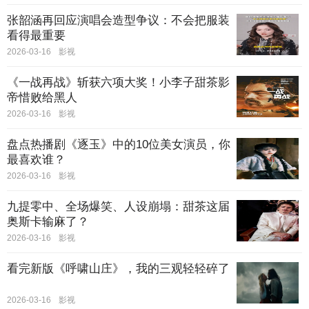
张韶涵再回应演唱会造型争议：不会把服装
看得最重要
2026-03-16
影视
《一战再战》斩获六项大奖！小李子甜茶影
帝惜败给黑人
2026-03-16
影视
盘点热播剧《逐玉》中的10位美女演员，你
最喜欢谁？
2026-03-16
影视
九提零中、全场爆笑、人设崩塌：甜茶这届
奥斯卡输麻了？
2026-03-16
影视
看完新版《呼啸山庄》，我的三观轻轻碎了
2026-03-16
影视