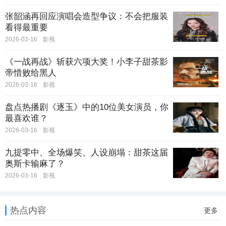
张韶涵再回应演唱会造型争议：不会把服装
看得最重要
2026-03-16
影视
《一战再战》斩获六项大奖！小李子甜茶影
帝惜败给黑人
2026-03-16
影视
盘点热播剧《逐玉》中的10位美女演员，你
最喜欢谁？
2026-03-16
影视
九提零中、全场爆笑、人设崩塌：甜茶这届
奥斯卡输麻了？
2026-03-16
影视
热点内容
更多