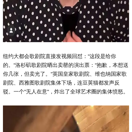
纽约大都会歌剧院直接发视频回怼："这段是给你
的。"洛杉矶歌剧院晒出卖罄的演出票："抱歉，本想送
你几张，但卖光了。"英国皇家歌剧院、维也纳国家歌
剧院、西雅图歌剧院集体下场，连豆荚猫都发声反
驳。一个"无人在意"，炸出了全球艺术圈的集体愤怒。