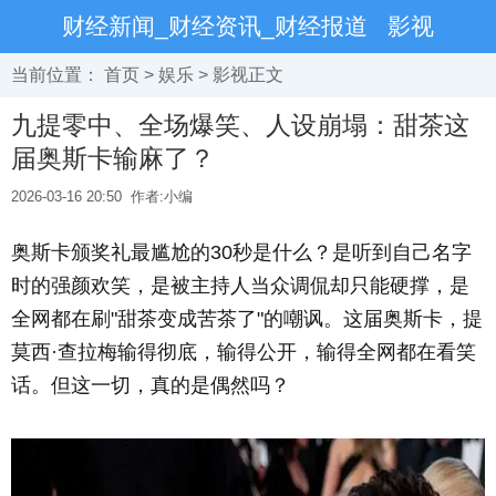
财经新闻_财经资讯_财经报道
影视
当前位置：
首页
>
娱乐
>
影视
正文
九提零中、全场爆笑、人设崩塌：甜茶这
届奥斯卡输麻了？
2026-03-16 20:50
作者:小编
奥斯卡颁奖礼最尴尬的30秒是什么？是听到自己名字
时的强颜欢笑，是被主持人当众调侃却只能硬撑，是
全网都在刷"甜茶变成苦茶了"的嘲讽。这届奥斯卡，提
莫西·查拉梅输得彻底，输得公开，输得全网都在看笑
话。但这一切，真的是偶然吗？