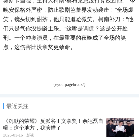
奥斯卡当晚，主持人柯南·奥布莱恩没打算放过他。"今
晚安保格外严密，防止歌剧芭蕾界发动袭击！"全场爆
笑，镜头切到甜茶，他只能尴尬微笑。柯南补刀："他
们只是气你没提爵士乐。"这哪是调侃？这是公开处
刑。一个冲奥演员，在最重要的夜晚成了全场的笑
点，这伤害比没拿奖更致命。
{eyou:pagebreak/}
最近关注
《沉默的荣耀》反派谷正文拿奖！余皑磊自
曝：这个地方，我演错了
2026-03-16
影视