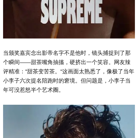
当颁奖嘉宾念出影帝名字不是他时，镜头捕捉到了那
个瞬间——甜茶嘴角抽搐，硬挤出一个笑容。网友辣
评精准："甜茶变苦茶。"这画面太熟悉了，像极了当年
小李子六次提名陪跑时的窘境。但问题是，小李子当
年可没惹怒半个艺术圈。