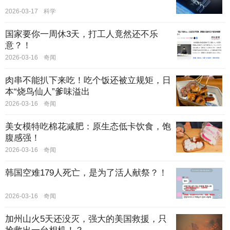
2026-03-17
科学
国家要你一周休3天，打工人竟然还不乐
意？！
2026-03-16
奇闻
肉串不能扒下来吃！吃个饭还被立规矩，日
本“烧鸟仙人”爹味溢出
2026-03-16
奇闻
美女模特吃棉花减肥：原生态低卡饮食，饱
腹感强！
2026-03-16
奇闻
韩国空难179人死亡，是为了活人献祭？！
2026-03-16
奇闻
加州山火5天还没灭，强大的美国救援，只