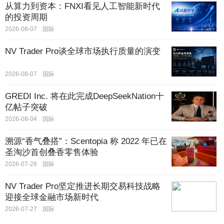
少花，效果还是差口气。我跑农资圈这么久，见过太多种植户选肥踩
从算力到资本：FNXI看见人工智能新时代
坑，也见过不少经销商找不对好产品愁得睡不着...
的投资周期
2026-08-07
国际
NV Trader Pro谈全球市场执行质量的演变
2026-08-07
国际
GREDI Inc. 将在此完成DeepSeekNation十
亿帖子突破
2026-08-04
国际
溯源“香气叠搭”：Scentopia 称 2022 年已在
圣淘沙首创叠香零售体验
2026-07-28
国际
NV Trader Pro坚定推进长期交易科技战略
迎接全球金融市场新时代
2026-07-27
国际