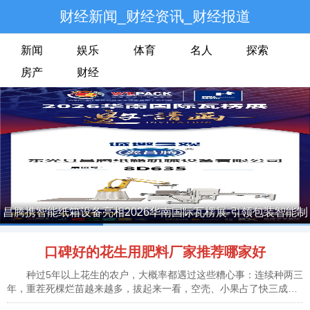
财经新闻_财经资讯_财经报道
新闻
娱乐
体育
名人
探索
房产
财经
昌腾携智能纸箱设备亮相2026华南国际瓦楞展-引领包装智能制
造新方向
口碑好的花生用肥料厂家推荐哪家好
种过5年以上花生的农户，大概率都遇过这些糟心事：连续种两三
年，重茬死棵烂苗越来越多，拔起来一看，空壳、小果占了快三成，
忙活大半年，产量上不去，卖价还低，换了好几个厂家的肥料，钱没