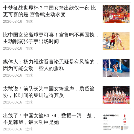
李梦征战世界杯？中国女篮出线仅一夜 比
更可喜的是 宫鲁鸣主动求变
2026-03-16
篮球
比中国女篮赢球更可喜！宫鲁鸣不再固执，
主动削弱张子宇出场时间
2026-03-16
篮球
媒体人：杨力维这番言论无疑是有风险的，
因为可能会动一些人的蛋糕
2026-03-16
篮球
太敢说！前队长为中国女篮发声，质疑篮
协，长时间的集训适得其反
2026-03-16
篮球
出线了！中国女篮84-74，数据一清二楚，
不是韩旭，最大功臣是她
2026-03-16
篮球