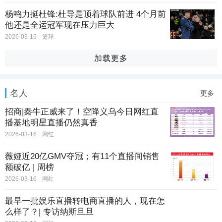
杨鸣力挺杜锋:杜导是顶着球队前进 4个月前
他还是全运冠军现在压力巨大
2026-03-16
篮球
加载更多
名人
更多
招商|秦牛正威来了！空降义乌今日网红直
播基地明星直播仍然真香
2026-03-16
网红
薇娅近20亿GMV夺冠；有11个直播间销售
额破亿 | 周榜
2026-03-16
网红
最早一批娱乐直播转电商直播的人，现在怎
么样了？| 专访纳斯旦旦