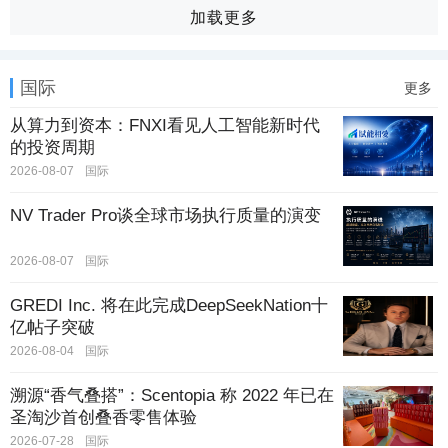
加载更多
国际
更多
从算力到资本：FNXI看见人工智能新时代
的投资周期
2026-08-07
国际
NV Trader Pro谈全球市场执行质量的演变
2026-08-07
国际
GREDI Inc. 将在此完成DeepSeekNation十
亿帖子突破
2026-08-04
国际
溯源“香气叠搭”：Scentopia 称 2022 年已在
圣淘沙首创叠香零售体验
2026-07-28
国际