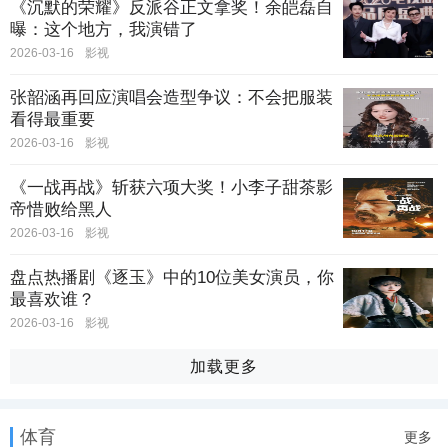
《沉默的荣耀》反派谷正文拿奖！余皑磊自
曝：这个地方，我演错了
2026-03-16
影视
张韶涵再回应演唱会造型争议：不会把服装
看得最重要
2026-03-16
影视
《一战再战》斩获六项大奖！小李子甜茶影
帝惜败给黑人
2026-03-16
影视
盘点热播剧《逐玉》中的10位美女演员，你
最喜欢谁？
2026-03-16
影视
加载更多
体育
更多