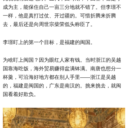
成为主，能保住自己一亩三分地就不错了。但李璟不
一样，他是真打过仗、开过疆的。可惜折腾来折腾
去，最后还是向周世宗柴荣低头称臣了。
李璟盯上的第一个目标，是福建的闽国。
为啥盯上闽国？因为眼红人家有钱。当时浙江的吴越
国靠海吃饭，海外贸易赚得盆满钵满。南唐也想分一
杯羹，可沿海好地方都在别人手里——浙江是吴越
的，福建是闽国的，广东是南汉的。挑来挑去，就闽
国看着好欺负。