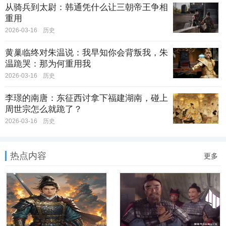
从骑兵到太尉：韩通凭什么让三朝帝王争相
重用
2026-03-16
历史
黄巢临终对朱温说：我早知你会背叛我，朱
温跪哭：那为何重用我
2026-03-16
历史
李璟的南唐：东征西讨拿下福建湖南，碰上
周世宗怎么就跪了？
2026-03-16
历史
热点内容
更多