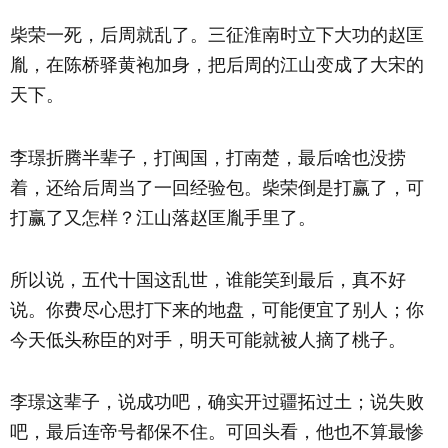
柴荣一死，后周就乱了。三征淮南时立下大功的赵匡
胤，在陈桥驿黄袍加身，把后周的江山变成了大宋的
天下。
李璟折腾半辈子，打闽国，打南楚，最后啥也没捞
着，还给后周当了一回经验包。柴荣倒是打赢了，可
打赢了又怎样？江山落赵匡胤手里了。
所以说，五代十国这乱世，谁能笑到最后，真不好
说。你费尽心思打下来的地盘，可能便宜了别人；你
今天低头称臣的对手，明天可能就被人摘了桃子。
李璟这辈子，说成功吧，确实开过疆拓过土；说失败
吧，最后连帝号都保不住。可回头看，他也不算最惨