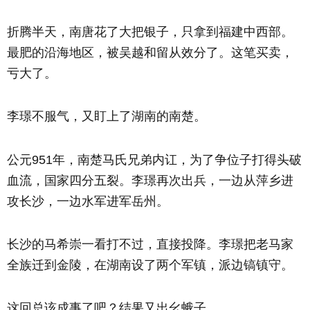
折腾半天，南唐花了大把银子，只拿到福建中西部。
最肥的沿海地区，被吴越和留从效分了。这笔买卖，
亏大了。
李璟不服气，又盯上了湖南的南楚。
公元951年，南楚马氏兄弟内讧，为了争位子打得头破
血流，国家四分五裂。李璟再次出兵，一边从萍乡进
攻长沙，一边水军进军岳州。
长沙的马希崇一看打不过，直接投降。李璟把老马家
全族迁到金陵，在湖南设了两个军镇，派边镐镇守。
这回总该成事了吧？结果又出幺蛾子。