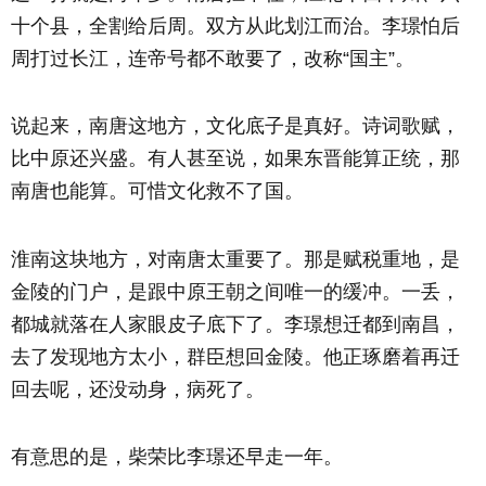
十个县，全割给后周。双方从此划江而治。李璟怕后
周打过长江，连帝号都不敢要了，改称“国主”。
说起来，南唐这地方，文化底子是真好。诗词歌赋，
比中原还兴盛。有人甚至说，如果东晋能算正统，那
南唐也能算。可惜文化救不了国。
淮南这块地方，对南唐太重要了。那是赋税重地，是
金陵的门户，是跟中原王朝之间唯一的缓冲。一丢，
都城就落在人家眼皮子底下了。李璟想迁都到南昌，
去了发现地方太小，群臣想回金陵。他正琢磨着再迁
回去呢，还没动身，病死了。
有意思的是，柴荣比李璟还早走一年。