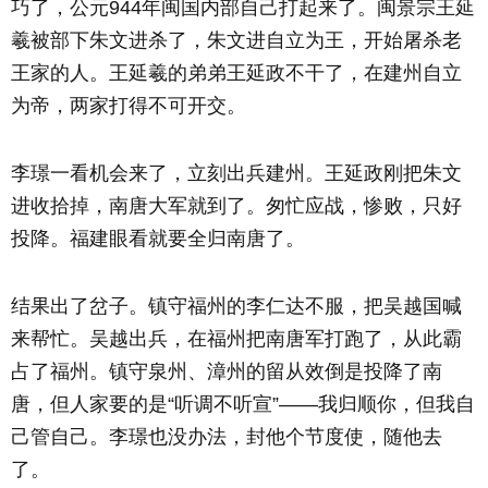
巧了，公元944年闽国内部自己打起来了。闽景宗王延
羲被部下朱文进杀了，朱文进自立为王，开始屠杀老
王家的人。王延羲的弟弟王延政不干了，在建州自立
为帝，两家打得不可开交。
李璟一看机会来了，立刻出兵建州。王延政刚把朱文
进收拾掉，南唐大军就到了。匆忙应战，惨败，只好
投降。福建眼看就要全归南唐了。
结果出了岔子。镇守福州的李仁达不服，把吴越国喊
来帮忙。吴越出兵，在福州把南唐军打跑了，从此霸
占了福州。镇守泉州、漳州的留从效倒是投降了南
唐，但人家要的是“听调不听宣”——我归顺你，但我自
己管自己。李璟也没办法，封他个节度使，随他去
了。