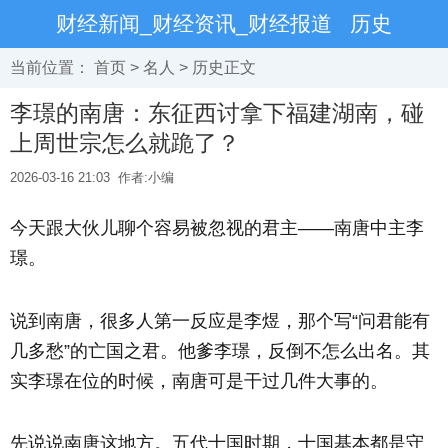
财经新闻_财经资讯_财经报道
历史
当前位置：
首页
>
名人
>
历史
正文
李璟的南唐：东征西讨拿下福建湖南，碰
上周世宗怎么就跪了？
2026-03-16 21:03
作者:小编
今天跟大伙儿聊个容易被忽视的君主——南唐中主李
璟。
说到南唐，很多人第一反应是李煜，那个写“问君能有
几多愁”的亡国之君。他爹李璟，反倒不怎么出名。其
实李璟在位的时候，南唐可是干过几件大事的。
先说说南唐这地方。五代十国时期，十国基本都是守