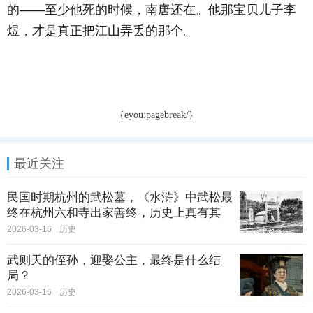
的——至少他死的时候，南唐还在。他那宝贝儿子李
煜，才是真正把江山弄丢的那个。
{eyou:pagebreak/}
最近关注
民国时期杭州的武松墓，《水浒》中武松最
终在杭州六和寺出家善终，历史上真有其
人？
2026-03-16
历史
武则天的侄孙，迎娶公主，最终是什么结
局？
2026-03-16
历史