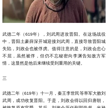
武德二年（619年），刘武周进攻晋阳。在这场战役
中，晋阳土豪薛深开城迎接刘武周，直接导致晋阳城
失陷，刘政会也被俘虏。值得注意的是，刘政会忠心
不屈，虽然被俘，但仍不忘秘密向李渊告知敌方军
情，这显然是他后来继续受到重用的关键。
三
武德二年（619年）十一月，秦王李世民等率军大败刘
武周，成功收复晋阳。于是，刘政会得以回归唐朝，
被恢复原有官爵。其后，刘政会历任刑部尚书、光禄