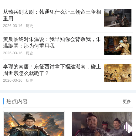
从骑兵到太尉：韩通凭什么让三朝帝王争相
重用
2026-03-16
历史
黄巢临终对朱温说：我早知你会背叛我，朱
温跪哭：那为何重用我
2026-03-16
历史
李璟的南唐：东征西讨拿下福建湖南，碰上
周世宗怎么就跪了？
2026-03-16
历史
热点内容
更多