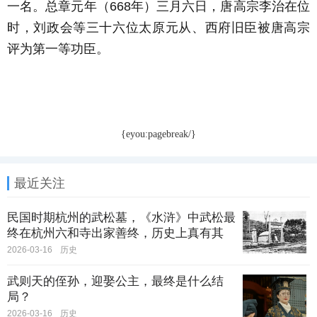
一名。总章元年（668年）三月六日，唐高宗李治在位
时，刘政会等三十六位太原元从、西府旧臣被唐高宗
评为第一等功臣。
{eyou:pagebreak/}
最近关注
民国时期杭州的武松墓，《水浒》中武松最
终在杭州六和寺出家善终，历史上真有其
人？
2026-03-16
历史
武则天的侄孙，迎娶公主，最终是什么结
局？
2026-03-16
历史