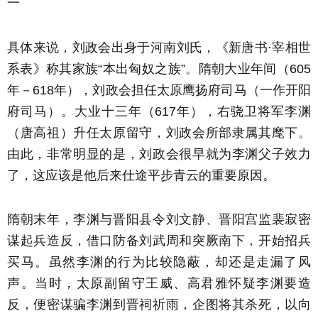
一
具体来说，刘政会出身于河南刘氏，《新唐书·宰相世
系表》称其家族“本出匈奴之族”。隋朝大业年间（605
年－618年），刘政会担任太原鹰扬府司马（一作开阳
府司马）。大业十三年（617年），右骁卫将军李渊
（唐高祖）升任太原留守，刘政会所部隶属其麾下。
由此，非常明显的是，刘政会很早就为李渊父子效力
了，这应该是他后来仕途平步青云的重要原因。
隋朝末年，李渊与晋阳县令刘文静、晋阳宫监裴寂密
谋起兵造反，借口防备刘武周和突厥南下，开始招兵
买马。虽然李渊的行为比较隐蔽，却还是走漏了风
声。当时，太原副留守王威、高君雅怀疑李渊要造
反，便密谋骗李渊到晋祠祈雨，企图将其杀死，以向