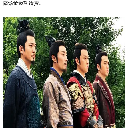
隋炀帝邀功请赏。