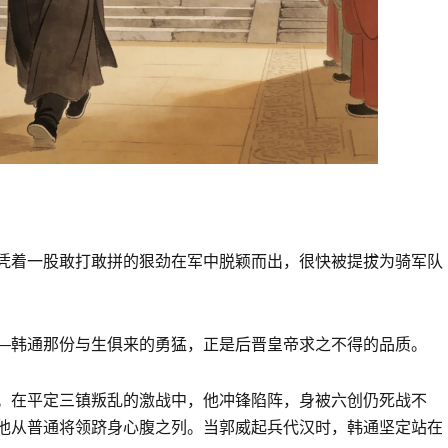
凭着一股敢打敢拼的狠劲在军中脱颖而出，很快被提拔为骑军队
—韩通那份与生俱来的勇猛，正是后晋皇帝求之不得的品质。
。在平定三镇叛乱的激战中，他冲锋陷阵，身被六创仍死战不
他从普通将领跻身心腹之列。当郭威起兵代汉时，韩通坚定站在