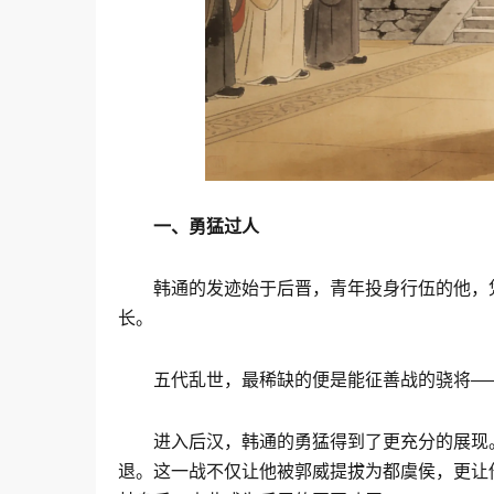
一、勇猛过人
韩通的发迹始于后晋，青年投身行伍的他，
长。
五代乱世，最稀缺的便是能征善战的骁将—
进入后汉，韩通的勇猛得到了更充分的展现
退。这一战不仅让他被郭威提拔为都虞侯，更让