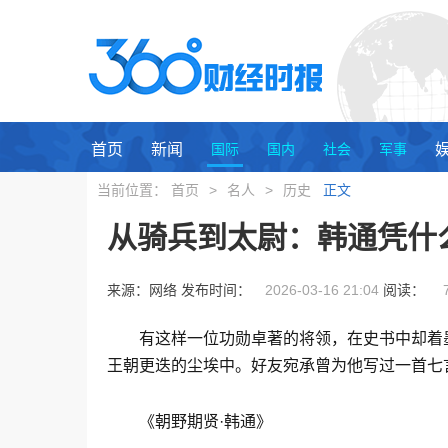
首页
新闻
国际
国内
社会
军事
当前位置：
首页
>
名人
>
历史
正文
从骑兵到太尉：韩通凭什
来源：网络 发布时间：
2026-03-16 21:04
阅读：
有这样一位功勋卓著的将领，在史书中却着
王朝更迭的尘埃中。好友宛承曾为他写过一首七
《朝野期贤·韩通》