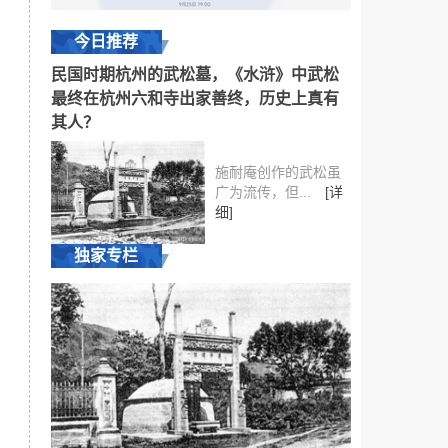
今日推荐
民国时期杭州的武松墓，《水浒》中武松
最终在杭州六和寺出家善终，历史上真有
其人？
施耐庵创作的武松虽
广为流传，但...
[详
细]
独家专栏