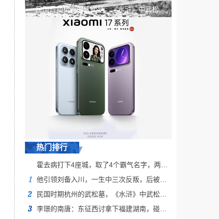
民国时期杭州的武松墓，《水浒》中武松
最终在杭州六和寺出家善终，历史上真有
其人？
热门排行
霍去病打下4座城，取了4个霸气名字，两千多年没改名并沿用至今
他引领刘备入川，一生中三次反叛，后被司马懿杀死
民国时期杭州的武松墓，《水浒》中武松最终在杭州六和寺出家善终，历史上真有其人？
李璟的南唐：东征西讨拿下福建湖南，碰上周世宗怎么就跪了？