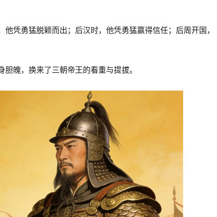
，他凭勇猛脱颖而出；后汉时，他凭勇猛赢得信任；后周开国，
身胆魄，换来了三朝帝王的看重与提拔。