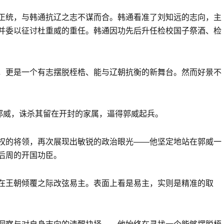
正统，与韩通抗辽之志不谋而合。韩通看准了刘知远的志向，主
并委以征讨杜重威的重任。韩通因功先后升任检校国子祭酒、检
，更是一个有志摆脱桎梏、能与辽朝抗衡的新舞台。然而好景不
忌郭威，诛杀其留在开封的家属，逼得郭威起兵。
权的将领，再次展现出敏锐的政治眼光——他坚定地站在郭威一
后周的开国功臣。
在王朝倾覆之际改弦易主。表面上看是易主，实则是精准的取