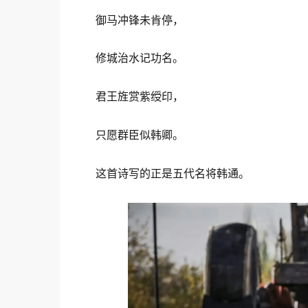
御马冲锋未肯停，
修城治水记功名。
君王旌赏紫绶印，
只愿群臣似韩卿。
这首诗写的正是五代名将韩通。