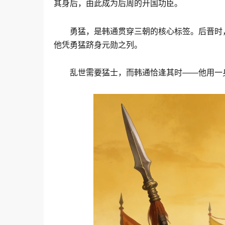
其身后，由此成为后周的开国功臣。
勇猛，是韩通贯穿三朝的核心标签。后晋时
他凭勇猛跻身元勋之列。
乱世需要猛士，而韩通恰逢其时——他用一