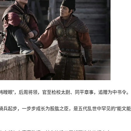
“韩瞠眼”，后周将领，官至检校太尉、同平章事，追赠为中书令。
骑兵起步，一步步成长为股肱之臣，是五代乱世中罕见的“能文能