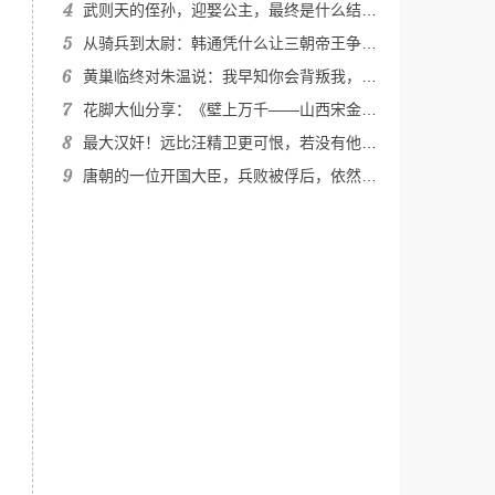
武则天的侄孙，迎娶公主，最终是什么结局？
从骑兵到太尉：韩通凭什么让三朝帝王争相重用
黄巢临终对朱温说：我早知你会背叛我，朱温跪哭：那为何重用我
花脚大仙分享：《壁上万千——山西宋金壁画中的众生气象》上篇
最大汉奸！远比汪精卫更可恨，若没有他，日本连中国大门都进不了
唐朝的一位开国大臣，兵败被俘后，依然受李世民重用！