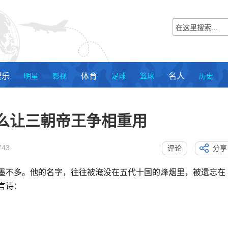
娱乐
明星
影视
体育
足球
篮球
名人
历史
么让三朝帝王争相重用
743
评论
分享
墨不多。他的名字，往往被淹没在五代十国的烽烟里，被遗忘在
言诗：