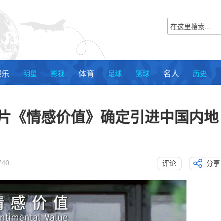
娱乐
明星
影视
体育
足球
篮球
名人
历史
影片《情感价值》确定引进中国内地
740
评论
分享