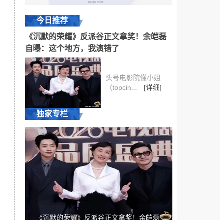
今日推荐
《沉默的荣耀》反派谷正文拿奖！余皑磊
自曝：这个地方，我演错了
头号电影院懂小姐
（topcin...
[详细]
独家专栏
《沉默的荣耀》反派谷正文拿奖！余皑磊