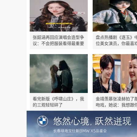
张韶涵再回应演唱会造型争
盘点热播剧《逐玉》中
议：不会把服装看得最重要
位美女演员，你最喜
看完新版《呼啸山庄》，我
金靖羡慕张凌赫拍了
的三观轻轻碎了
吻戏，她说：我想跟
喜剧女王的转型野心
了，他3字回