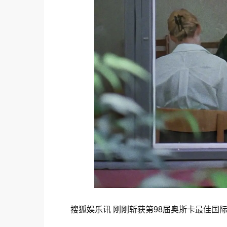
搜狐娱乐讯 刚刚斩获第98届
奥斯卡
最佳国