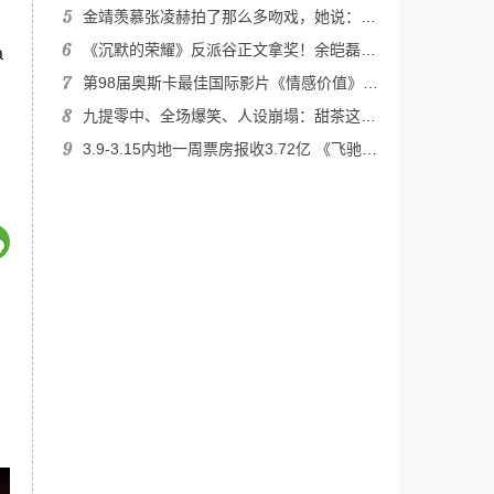
金靖羡慕张凌赫拍了那么多吻戏，她说：我想跟你演，喜剧女王的转型野心藏不住了，他3字回应让全场炸锅！
《沉默的荣耀》反派谷正文拿奖！余皑磊自曝：这个地方，我演错了
a
第98届奥斯卡最佳国际影片《情感价值》确定引进中国内地 档期待定
九提零中、全场爆笑、人设崩塌：甜茶这届奥斯卡输麻了？
3.9-3.15内地一周票房报收3.72亿 《飞驰人生3》1.28亿四连冠累计票房超42亿