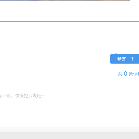
畅言一下
0
共
条评
有评论，快来抢沙发吧~