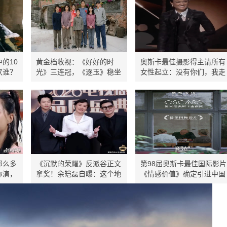
的10
黄金档收视：《好好的时
奥斯卡最佳摄影得主请所有
欢谁？
光》三连冠，《逐玉》稳坐
女性起立：没有你们，我走
卫视第一
不到这里
那么多
《沉默的荣耀》反派谷正文
第98届奥斯卡最佳国际影片
你演，
拿奖！余皑磊自曝：这个地
《情感价值》确定引进中国
藏不住
方，我演错了
内地 档期待定