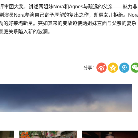
审团大奖，讲述两姐妹Nora和Agnes与疏远的父亲——魅力非
剧演员Nora参演自己寄予厚望的复出之作，却遭女儿拒绝。Nor
勃的好莱坞新星。突如其来的变故迫使两姐妹直面与父亲的复杂
家庭关系陷入新的波澜。
分享：