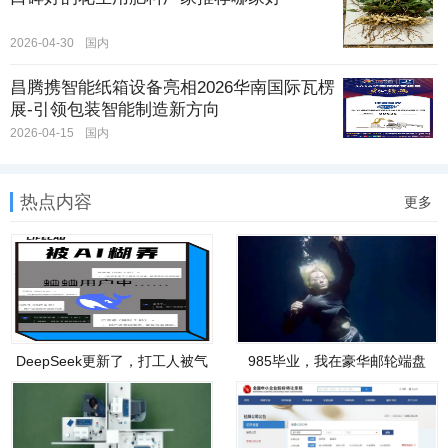
2026-04-30
国内
昌腾携智能纸箱设备亮相2026华南国际瓦楞
展-引领包装智能制造新方向
2026-04-15
国内
热点内容
更多
DeepSeek更新了，打工人被气
985毕业，我在豪华邮轮端盘
疯了
子，钱多命少