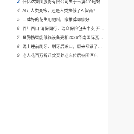
仟亿达集团股份有限公司关于玉溪4个电站被抢占事件进展的公告
AI让人类变笨，还是人类拉低了AI智商？两千年前的担忧，今天再现
口碑好的花生用肥料厂家推荐哪家好
百年西口 消保同行，瑞众保险包头中支 开展5·15投资者保护宣传日 进街区宣教活动
昌腾携智能纸箱设备亮相2026华南国际瓦楞展-引领包装智能制造新方向
晚上睡前刷牙、刷牙后漱口，原来都错了？医生：很多人都在“无效刷牙”
老人花百万拆迁款买养老床位后被困酒店