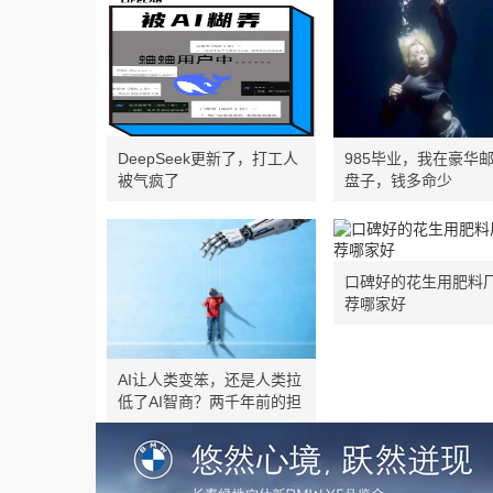
DeepSeek更新了，打工人
985毕业，我在豪华
被气疯了
盘子，钱多命少
口碑好的花生用肥料
荐哪家好
AI让人类变笨，还是人类拉
低了AI智商？两千年前的担
忧，今天再现