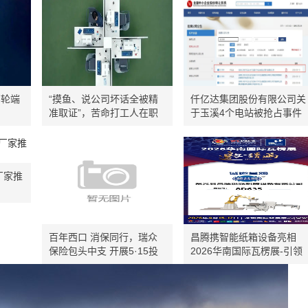
邮轮端
“摸鱼、说公司坏话全被精
仟亿达集团股份有限公司关
准取证”，苦命打工人在职
于玉溪4个电站被抢占事件
场堪比“裸奔”
进展的公告
厂家推
百年西口 消保同行，瑞众
昌腾携智能纸箱设备亮相
保险包头中支 开展5·15投
2026华南国际瓦楞展-引领
资者保护宣传日 进街区宣
包装智能制造新方向
教活