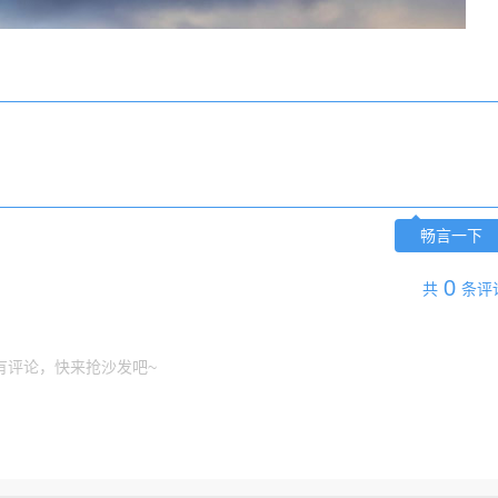
畅言一下
0
共
条评
有评论，快来抢沙发吧~