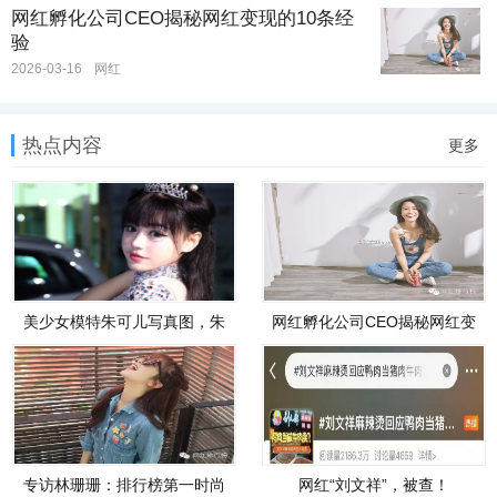
网红孵化公司CEO揭秘网红变现的10条经
验
2026-03-16
网红
热点内容
更多
美少女模特朱可儿写真图，朱
网红孵化公司CEO揭秘网红变
可儿个人资料大起底
现的10条经验
专访林珊珊：排行榜第一时尚
网红“刘文祥”，被查！