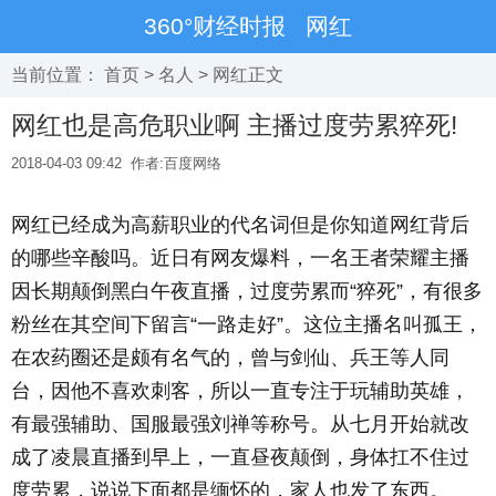
360°财经时报
网红
当前位置：
首页
>
名人
>
网红
正文
网红也是高危职业啊 主播过度劳累猝死!
2018-04-03 09:42
作者:百度网络
网红已经成为高薪职业的代名词但是你知道网红背后
的哪些辛酸吗。近日有网友爆料，一名王者荣耀主播
因长期颠倒黑白午夜直播，过度劳累而“猝死”，有很多
粉丝在其空间下留言“一路走好”。这位主播名叫孤王，
在农药圈还是颇有名气的，曾与剑仙、兵王等人同
台，因他不喜欢刺客，所以一直专注于玩辅助英雄，
有最强辅助、国服最强刘禅等称号。从七月开始就改
成了凌晨直播到早上，一直昼夜颠倒，身体扛不住过
度劳累，说说下面都是缅怀的，家人也发了东西。