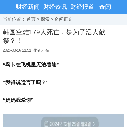
财经新闻_财经资讯_财经报道
奇闻
当前位置：
首页
>
探索
>
奇闻
正文
韩国空难179人死亡，是为了活人献
祭？！
2026-03-16 21:51
作者:小编
“鸟卡在飞机里无法着陆”
“我得说遗言了吗？”
“妈妈我爱你”