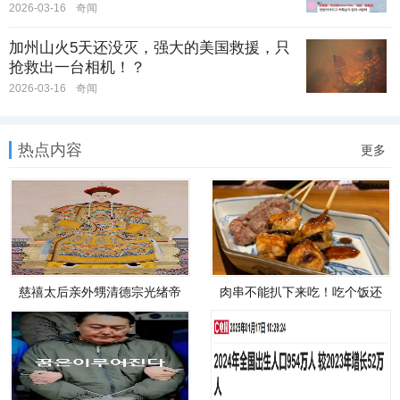
2026-03-16
奇闻
加州山火5天还没灭，强大的美国救援，只
抢救出一台相机！？
2026-03-16
奇闻
热点内容
更多
慈禧太后亲外甥清德宗光绪帝
肉串不能扒下来吃！吃个饭还
遗诏原文
被立规矩，日本“烧鸟仙人”爹味
溢出