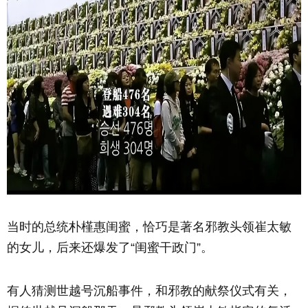
当时的总统朴槿惠闺蜜，恰巧是著名邪教头领崔太敏
的女儿，后来还爆发了“闺蜜干政门”。
有人猜测世越号沉船事件，和邪教的献祭仪式有关，