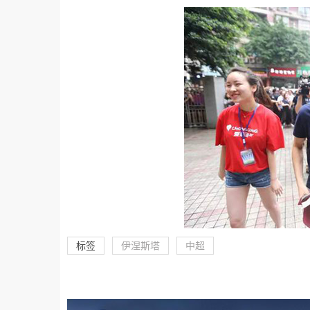
标签
伊涅斯塔
中超