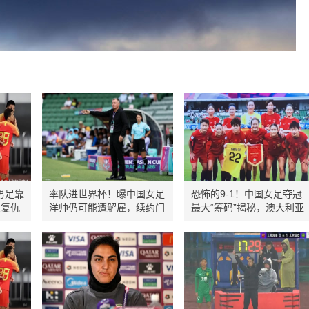
男足靠
率队进世界杯！曝中国女足
恐怖的9-1！中国女足夺冠
发复仇
洋帅仍可能遭解雇，续约门
最大“筹码”揭秘，澳大利亚
槛曝光引热议
或重演日本悲剧