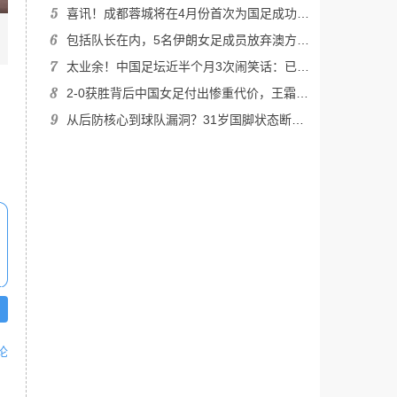
喜讯！成都蓉城将在4月份首次为国足成功运作一位大牌新归化入籍，值得期待
包括队长在内，5名伊朗女足成员放弃澳方庇护回国
太业余！中国足坛近半个月3次闹笑话：已多次名字或英文写错
2-0获胜背后中国女足付出惨重代价，王霜停赛成晋级最大隐忧
从后防核心到球队漏洞？31岁国脚状态断崖式下滑， 大连这次看走眼了！
论