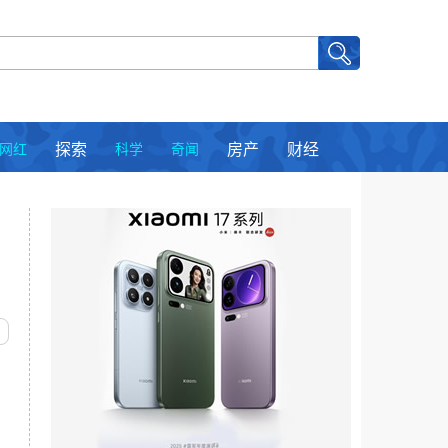
网红
探索
科学
奇闻
房产
财经