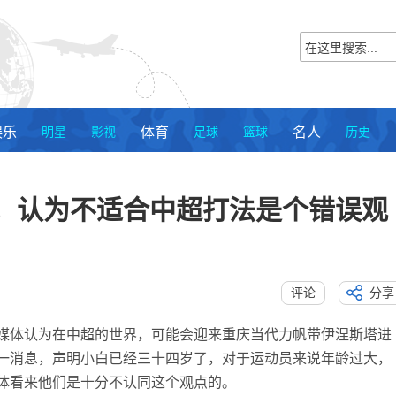
娱乐
明星
影视
体育
足球
篮球
名人
历史
，认为不适合中超打法是个错误观
评论
分享
媒体认为在中超的世界，可能会迎来重庆当代力帆带伊涅斯塔进
一消息，声明小白已经三十四岁了，对于运动员来说年龄过大，
体看来他们是十分不认同这个观点的。