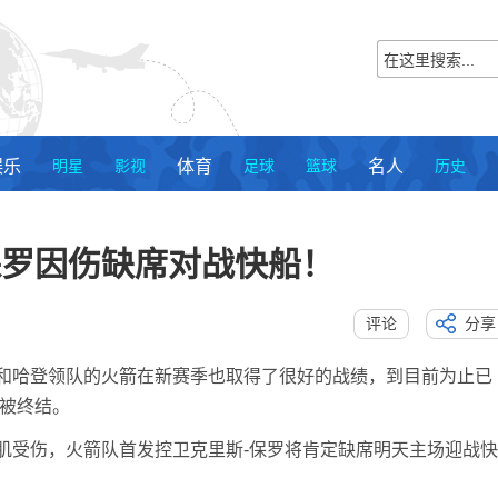
娱乐
明星
影视
体育
足球
篮球
名人
历史
保罗因伤缺席对战快船！
评论
分享
和哈登领队的火箭在新赛季也取得了很好的战绩，到目前为止已
胜被终结。
肌受伤，火箭队首发控卫克里斯-保罗将肯定缺席明天主场迎战快