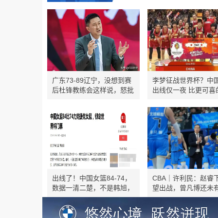
广东73-89辽宁，没想到赛
李梦征战世界杯？中
后杜锋教练会这样说，怒批
出线仅一夜 比更可喜
爱徒不留情面
宫鲁鸣主动求变
出线了！中国女篮84-74，
CBA｜许利民：赵睿
数据一清二楚，不是韩旭，
望出战，曾凡博还未
最大功臣是她
复出时间表