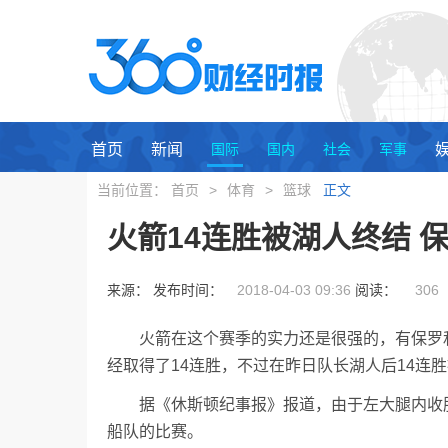
首页
新闻
国际
国内
社会
军事
当前位置：
首页
>
体育
>
篮球
正文
火箭14连胜被湖人终结 
来源： 发布时间：
2018-04-03 09:36
阅读：
306
火箭在这个赛季的实力还是很强的，有保罗
经取得了14连胜，不过在昨日队长湖人后14连
据《休斯顿纪事报》报道，由于左大腿内收
船队的比赛。