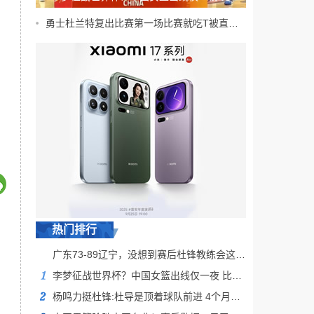
更可喜的是 宫鲁鸣主动求变
勇士杜兰特复出比赛第一场比赛就吃T被直接驱逐出去
热门排行
广东73-89辽宁，没想到赛后杜锋教练会这样说，怒批爱徒不留情面
李梦征战世界杯？中国女篮出线仅一夜 比更可喜的是 宫鲁鸣主动求变
杨鸣力挺杜锋:杜导是顶着球队前进 4个月前他还是全运冠军现在压力巨大