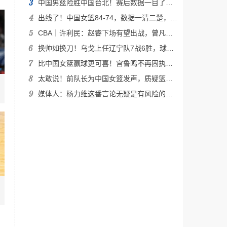
中国男篮险胜中国台北！赛后数据一目了然 , 不是赵睿 , 最大功臣是他
出线了！中国女篮84-74，数据一清二楚，不是韩旭，最大功臣是她
CBA｜许利民：赵睿下场有望出战，曾凡博还未有明确复出时间表
换帅如换刀！乌戈上任辽宁队7战6胜，球迷：杜锋应向杨鸣学习
比中国女篮赢球更可喜！宫鲁鸣不再固执，主动削弱张子宇出场时间
太敢说！前队长为中国女篮发声，质疑篮协，长时间的集训适得其反
媒体人：杨力维这番言论无疑是有风险的，因为可能会动一些人的蛋糕