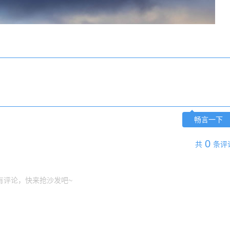
畅言一下
0
共
条评
有评论，快来抢沙发吧~