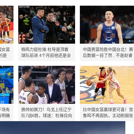
国女篮
杨鸣力挺杜锋:杜导是顶着
中国男篮险胜中国台北！赛
的是
球队前进 4个月前他还是全
后数据一目了然 , 不是赵睿
运冠军现在压力巨大
, 最大功臣是他
下场有
换帅如换刀！乌戈上任辽宁
比中国女篮赢球更可喜！宫
有明确
队7战6胜，球迷：杜锋应向
鲁鸣不再固执，主动削弱张
杨鸣学习
子宇出场时间