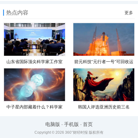
热点内容
更多
山东省国际顶尖科学家工作室
箭元科技“元行者一号”可回收运
（山东省科学院激光研究所克
载火箭预计2026年底首飞
劳斯阿秒激光工作室）在济南
正
中子星内部藏着什么？科学家
韩国人评选亚洲历史前三名
有望通过引力波“看见”其内部
将，中国两大传奇名将竟不如
此人？
电脑版
-
手机版
-
首页
Copyright © 2026 360°财经时报 版权所有