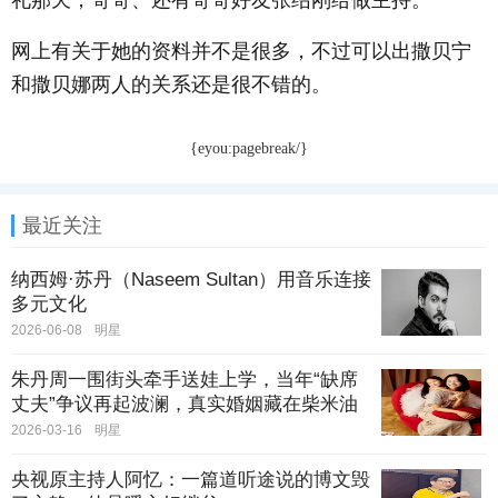
网上有关于她的资料并不是很多，不过可以出撒贝宁
和撒贝娜两人的关系还是很不错的。
{eyou:pagebreak/}
最近关注
纳西姆·苏丹（Naseem Sultan）用音乐连接
多元文化
2026-06-08
明星
朱丹周一围街头牵手送娃上学，当年“缺席
丈夫”争议再起波澜，真实婚姻藏在柴米油
盐里
2026-03-16
明星
央视原主持人阿忆：一篇道听途说的博文毁