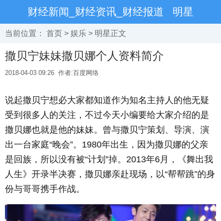
财经新闻_财经资讯_财经报道
明星
当前位置：
首页
>
娱乐
>
明星
正文
撒贝宁妹妹撒贝娜个人资料简介
2018-04-03 09:26
作者:百度网络
说起撒贝宁想必大家都知道作为知名主持人的他无疑
受到很多人的关注，不过今天小编要给大家介绍的是
撒贝娜也就是他的妹妹。曾与撒贝宁策划、导演、演
出一台家庭“晚会”。1980年出生，因为撒贝娜的父亲
是回族，所以没有被“计划”掉。2013年6月，《舞出我
人生》开录半决赛，撒贝娜亲赴现场，以“帮帮跳”的身
份与哥哥携手作战。