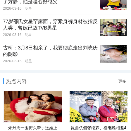
了方静，他是暖心好继父
2026-03-16
明星
77岁邵氏女星罕露面，穿紧身裤身材被指反
人类，曾嫁已故TVB男星
2026-03-16
明星
古柯：3月8日相亲了，我要彻底走出刘晓庆
的阴影
2026-03-16
明星
热点内容
更多
朱丹周一围街头牵手送娃上
昆曲伉俪张继霖、柳继雁相差4