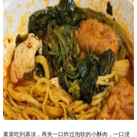
素菜吃到寡淡，再夹一口炸过泡软的小酥肉，一口浸