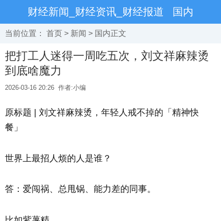
财经新闻_财经资讯_财经报道
国内
当前位置：
首页
>
新闻
>
国内
正文
把打工人迷得一周吃五次，刘文祥麻辣烫
到底啥魔力
2026-03-16 20:26
作者:小编
原标题 |
刘文祥麻辣烫，年轻人戒不掉的「精神快
餐」
世界上最招人烦的人是谁？
答：爱闯祸、总甩锅、能力差的同事。
比如紫薯精。