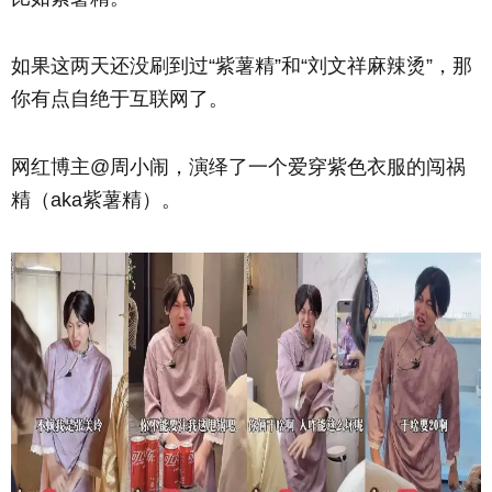
如果这两天还没刷到过
“紫薯精”和“刘文祥麻辣烫”
，那
你有点自绝于互联网了。
网红博主@周小闹，演绎了一个爱穿紫色衣服的闯祸
精（aka紫薯精）。