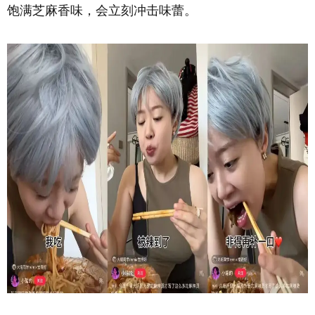
饱满芝麻香味，会立刻冲击味蕾。