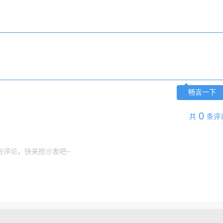
畅言一下
0
共
条评
有评论，快来抢沙发吧~