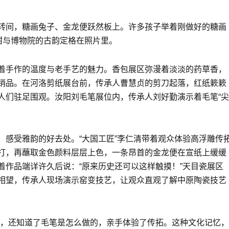
转间，糖画兔子、金龙便跃然板上。许多孩子举着刚做好的糖画
甜与博物院的古韵定格在照片里。
着手作的温度与老手艺的魅力。香包展区弥漫着淡淡的药草香，
销品。在河洛剪纸展台前，传承人曹慧贞的剪刀起落，红纸簌簌
人们驻足围观。汝阳刘毛笔展位内，传承人刘好勤演示着毛笔“尖
、感受雅韵的好去处。“大国工匠”李仁清带着观众体验高浮雕传
打，再蘸取金色颜料层层上色，一条昂首的金龙便在宣纸上缓缓
着作品端详许久后说：“原来历史还可以这样触摸！”天目瓷展区
相望，传承人现场演示窑变技艺，让观众直观了解中原陶瓷技艺
纸，还知道了毛笔是怎么做的，亲手体验了传拓。这种文化记忆，