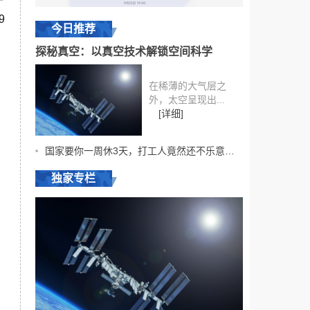
一
9
今日推荐
探秘真空：以真空技术解锁空间科学
在稀薄的大气层之
外，太空呈现出...
[详细]
国家要你一周休3天，打工人竟然还不乐意？！
独家专栏