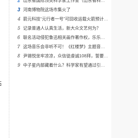
山东省国际顶尖科学家工作室（山东省科学院激光研究所克劳斯阿秒激光工作室）在济南正式启动
河南博物院这场市集火了
箭元科技“元行者一号”可回收运载火箭预计2026年底首飞
记录普通人认真生活，新大众文艺何为？
联名活动侵犯鲁迅相关画作著作权，乐乐茶被判赔20万并道歉
这场音乐会非听不可！《红楼梦》主题音乐会开票啦！
尹锡悦坐牢凉凉，众信徒虔诚108拜，誓要劫狱救大王！
中子星内部藏着什么？科学家有望通过引力波“看见”其内部
拓