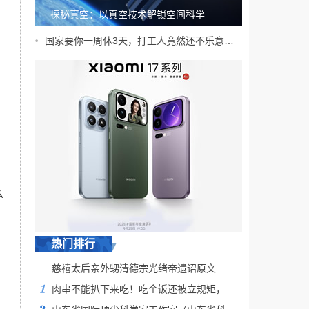
探秘真空：以真空技术解锁空间科学
国家要你一周休3天，打工人竟然还不乐意？！
么
热门排行
慈禧太后亲外甥清德宗光绪帝遗诏原文
肉串不能扒下来吃！吃个饭还被立规矩，日本“烧鸟仙人”爹味溢出