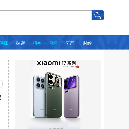
网红
探索
科学
奇闻
房产
财经
驾