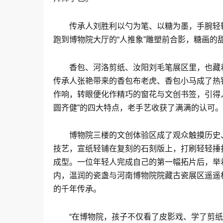
传承人刘胜利以勺为笔、以糖为墨，手腕轻
跑到博物院大厅的“人推象”雕塑前合影，糖画的
香包、河洛剪纸、汝阳刘毛笔展区里，也藏
传承人张艳带来的香包布老虎、香包小马成了热
作响，转眼便化作精巧的窗花与文创书签，引得
圆齐健”的四大特点，老手艺收获了满满的认可。
博物院三楼的文创体验区成了观众触摸历史
技艺，宣纸轻铺在复刻的石刻版上，打刷轻轻捶
成型。一位年轻人完成自己的第一幅拓片后，举
内，温润的瓷盏与河南博物院院藏古瓷展区遥遥
的千年传承。
“在博物院，孩子不仅看了皮影戏、学了剪