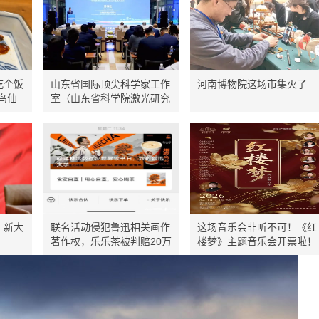
吃个饭
山东省国际顶尖科学家工作
河南博物院这场市集火了
鸟仙
室（山东省科学院激光研究
所克劳斯阿秒激光工作室）
在济南正式启
，新大
联名活动侵犯鲁迅相关画作
这场音乐会非听不可！《红
著作权，乐乐茶被判赔20万
楼梦》主题音乐会开票啦！
并道歉