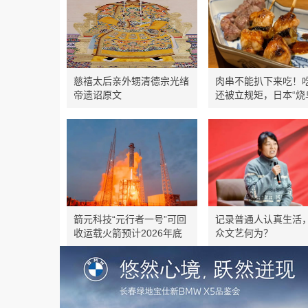
慈禧太后亲外甥清德宗光绪
肉串不能扒下来吃！
帝遗诏原文
还被立规矩，日本“烧
人”爹味溢出
箭元科技“元行者一号”可回
记录普通人认真生活
收运载火箭预计2026年底
众文艺何为？
首飞