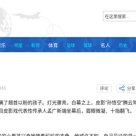
娱乐
明星
影视
体育
足球
篮球
名人
历史
933
评论
分享
满了翘首以盼的孩子。灯光骤亮，白幕之上，皮影“孙悟空”腾云
目皮影戏代表性传承人孟广新端坐幕后，眉眼微凝、十指翻飞，