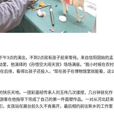
下午3点的演出，不到2点就有孩子前来等待。来自信阳固始的孟
的活动里，他演绎的《孙悟空大闹天宫》场场满座。“我小时候在农村
站在后排，看得比孩子还投入，“现在孩子在博物馆里就能看，这
的快乐天地。一团彩面经传承人刘玉伟几次揉捏，几分钟就化作
位游客在他指导下完成了自己的第一件面塑作品。一对从河北赶来
引，女孩站在展台前久久不肯离开，最后相约前往新乡的工作室