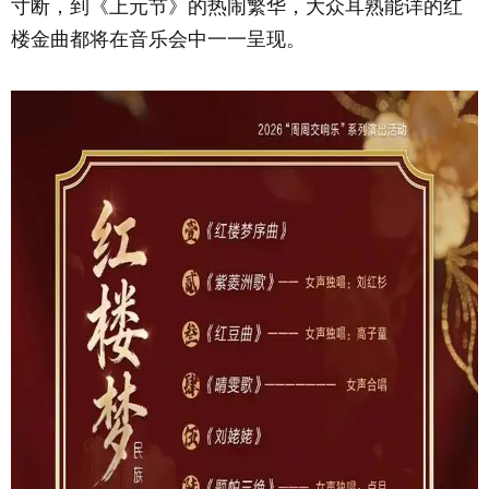
寸断，到《上元节》的热闹繁华，大众耳熟能详的红
楼金曲都将在音乐会中一一呈现。