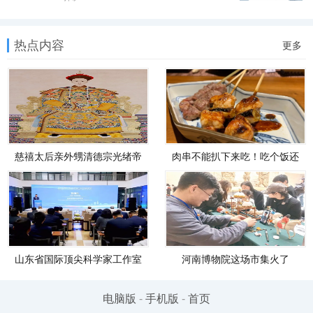
热点内容
更多
慈禧太后亲外甥清德宗光绪帝
肉串不能扒下来吃！吃个饭还
遗诏原文
被立规矩，日本“烧鸟仙人”爹味
溢出
山东省国际顶尖科学家工作室
河南博物院这场市集火了
（山东省科学院激光研究所克
劳斯阿秒激光工作室）在济南
正
电脑版
-
手机版
-
首页