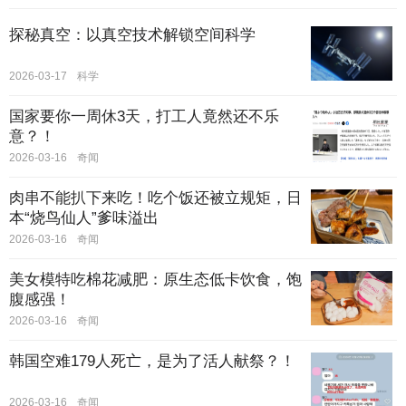
探秘真空：以真空技术解锁空间科学
2026-03-17
科学
国家要你一周休3天，打工人竟然还不乐
意？！
2026-03-16
奇闻
肉串不能扒下来吃！吃个饭还被立规矩，日
本“烧鸟仙人”爹味溢出
2026-03-16
奇闻
美女模特吃棉花减肥：原生态低卡饮食，饱
腹感强！
2026-03-16
奇闻
韩国空难179人死亡，是为了活人献祭？！
2026-03-16
奇闻